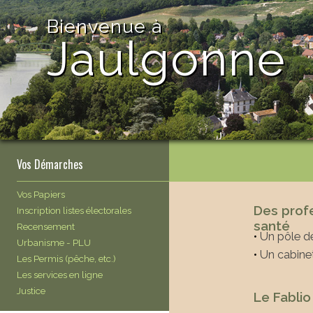
Bienvenue à
Jaulgonne
Vos Démarches
Vos Papiers
Des prof
Inscription listes électorales
santé
Recensement
•
Un pôle d
Urbanisme - PLU
•
Un cabine
Les Permis (pêche, etc.)
Les services en ligne
Justice
Le Fablio