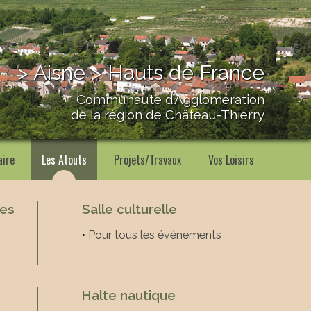
> Aisne > Hauts de France
Communauté d’Agglomération
de la région de Château-Thierry
aire
Les Atouts
Projets/Travaux
Vos Loisirs
es
Salle culturelle
•
Pour tous les événements
Halte nautique