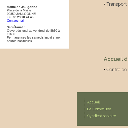
•
Transport
Mairie de Jaulgonne
Place de la Mairie
02850 JAULGONNE
Tél.
03 23 70 24 45
Contact mail
Secrétariat :
Ouvert du lundi au vendredi de 8h30 à
11h30
Permanences les samedis impairs aux
heures habituelles
Accueil de
•
Centre de 
Accueil
La Commune
Syndicat scolaire