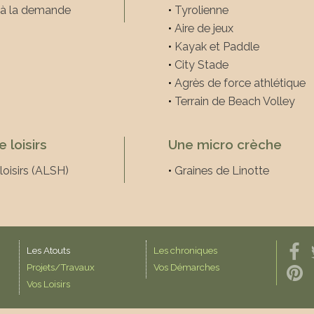
 à la demande
•
Tyrolienne
•
Aire de jeux
•
Kayak et Paddle
•
City Stade
•
Agrès de force athlétique
•
Terrain de Beach Volley
 loisirs
Une micro crèche
loisirs (ALSH)
•
Graines de Linotte
Les Atouts
Les chroniques
Projets/Travaux
Vos Démarches
Vos Loisirs