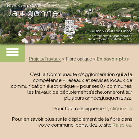
Bienvenue à
Jaulgonne
> Aisne > Hauts de France
Communauté d’Agglomération
de la région de Château-Thierry
Accueil
:
Projets/Travaux
Fibre optique
En savoir plus
>
>
C’est la Communauté d’Agglomération qui a la
compétence « réseaux et services locaux de
communication électronique » pour ses 87 communes,
les travaux de déploiement s’échelonneront sur
plusieurs années,jusqu’en 2022.
Pour tout renseignement,
cliquez ici
Pour en savoir plus sur le déploiement de la fibre dans
votre commune, consultez le site
Raiso 02
.