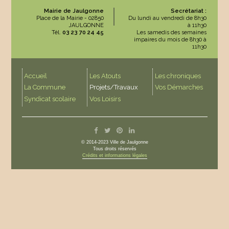
Mairie de Jaulgonne
Secrétariat :
Place de la Mairie - 02850
Du lundi au vendredi de 8h30
JAULGONNE
à 11h30
Tél.
03 23 70 24 45
Les samedis des semaines
impaires du mois de 8h30 à
11h30
Accueil
Les Atouts
Les chroniques
La Commune
Projets/Travaux
Vos Démarches
Syndicat scolaire
Vos Loisirs
© 2014-2023 Ville de Jaulgonne
Tous droits réservés
Crédits et informations légales