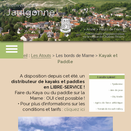
Bienvenue à
Jaulgonne
> Aisne > Hauts de France
Communauté d’Agglomération
de la région de Château-Thierry
Accueil
:
Les Atouts
Les bords de Marne
Kayak et
>
>
Paddle
A disposition depuis cet été, un
A consulter également :
distributeur de kayaks et paddles
• Tyrolienne
en LIBRE-SERVICE !
• Aire de jeux
Faire du Kaya ou du paddle sur la
• City Stade
Marne : OUI c’est possible !
• Pour plus d’informations sur les
• Agrès de force athlétique
conditions et tarifs :
cliquez ici
• Terrain de Beach Volley