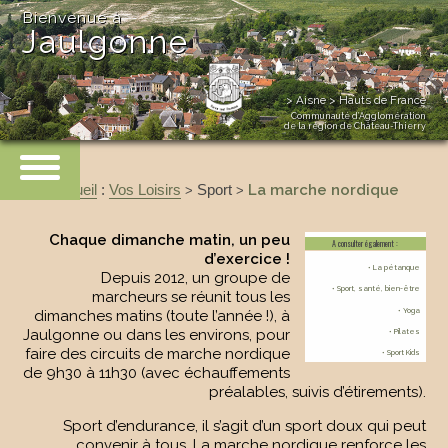
Bienvenue à
Jaulgonne
> Aisne > Hauts de France
Communauté d’Agglomération
de la région de Château-Thierry
Accueil
:
Vos Loisirs
Sport
La marche nordique
>
>
Chaque dimanche matin, un peu
A consulter également :
d’exercice !
• La pétanque
Depuis 2012, un groupe de
• Sport, santé, bien-être
marcheurs se réunit tous les
• Yoga
dimanches matins (toute l’année !), à
Jaulgonne ou dans les environs, pour
• Pilates
faire des circuits de marche nordique
• Sport Kids
de 9h30 à 11h30 (avec échauffements
préalables, suivis d’étirements).
Sport d’endurance, il s’agit d’un sport doux qui peut
convenir à tous. La marche nordique renforce les