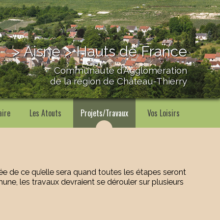
> Aisne > Hauts de France
Communauté d’Agglomération
de la région de Château-Thierry
aire
Les Atouts
Projets/Travaux
Vos Loisirs
dée de ce qu’elle sera quand toutes les étapes seront
ne, les travaux devraient se dérouler sur plusieurs