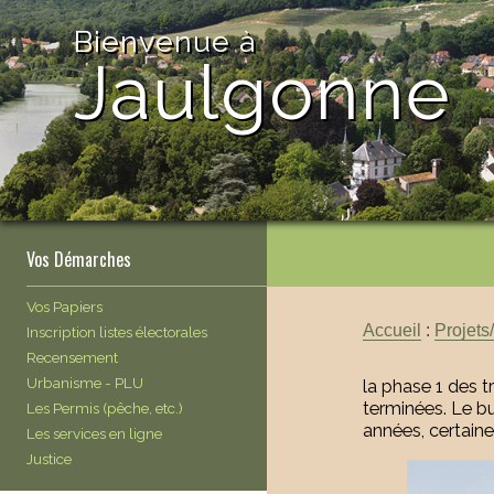
Bienvenue à
Jaulgonne
Vos Démarches
Vos Papiers
Accueil
:
Projets
Inscription listes électorales
Recensement
Urbanisme - PLU
la phase 1 des t
terminées. Le b
Les Permis (pêche, etc.)
années, certain
Les services en ligne
Justice