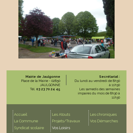
Mairie de Jaulgonne
Secrétariat :
Place de la Mairie - 02850
Du lundi au vendredi de 8h30
JAULGONNE
à 11h30
Tél.
03 23 70 24 45
Les samedis des semaines
impaires du mois de 8h30 à
11h30
Accueil
Les Atouts
Les chroniques
La Commune
Projets/Travaux
Vos Démarches
Syndicat scolaire
Vos Loisirs