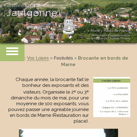
Bienvenue à
Jaulgonne
> Aisne > Hauts de France
Communauté d’Agglomération
de la région de Château-Thierry
Accueil
:
Vos Loisirs
Festivités
Brocante en bords de
>
>
Marne
Chaque année, la brocante fait le
A consulter également :
bonheur des exposants et des
• La fête patronale
e
e
visiteurs. Organisée le 2
ou 3
• La chavande
dimanche du mois de mai, pour une
• La fête des voisins
moyenne de 100 exposants, vous
• Guinguette et Rondelle
pouvez passer une agréable journée
• Le repas des « cheveux
en bords de Marne (Restauration sur
blancs »
place).