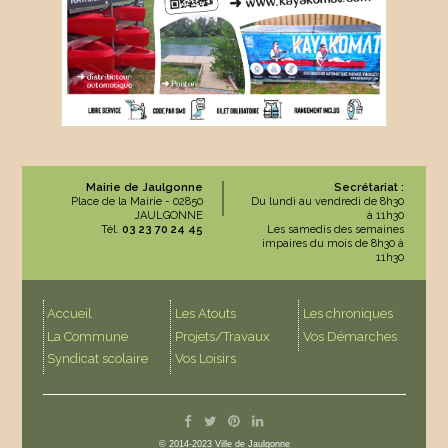
Mairie de Jaulgonne
Secrétariat :
Place de la Mairie - 02850
Du lundi au vendredi de 8h30
JAULGONNE
à 11h30
Tél.
03 23 70 24 45
Les samedis des semaines
impaires du mois de 8h30 à
11h30
Accueil
Les Atouts
Les chroniques
La Commune
Projets/Travaux
Vos Démarches
Syndicat scolaire
Vos Loisirs
© 2014-2023 Ville de Jaulgonne