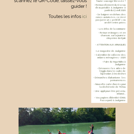
scannez le QR-Code, laissez-vous
faune sauvage blessée ?
guider !
• Renouvellement du réseau
d’eau potable à Jaulgonne à
partir du 13 avril 2026
• Se baigner en dehors des
Toutes les infos
ici
zones autorisées, ce n’est
pas juste un « petit kif » ou
un défi entre potes
• Les infos de la commune
• Retour en images et en
chanson, sur la journée
citoyenne du 6 juin
• ATTENTION AUX ARNAQUES
• Le magazine de Jaulgonne
• Calendrier de collecte des
ordures ménagères - 2026
• Faire du Yoga Nidra à
Jaulgonne
• Découvrez les aides de
l’Agglo dans le cadre de
l’opération Zéro déchet
• Démarches d’urbanisme : les
permanences
• Nouvelle carte d’accès pour
la déchèterie de Trélou
• Une appli pour être prévenu,
informé…
• Vos papiers d’identité (CNI &
Passeport) à Jaulgonne