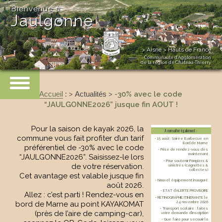
Bienvenue à
Jaulgonne
> Aisne > Hauts de France
Communauté d’Agglomération
de la région de Château-Thierry
Accueil
:
Actualités
-30% avec le code
>
>
“JAULGONNE2026” jusque fin AOUT !
Pour la saison de kayak 2026, la
A consulter également :
commune vous fait profiter d’un tarif
• 15 août : Soirée Barbecue en
Bord de Marne
préférentiel de -30% avec le code
• Prise de rendez-vous dès
maintenant
“JAULGONNE2026”. Saisissez-le lors
• Pour soutenir Pompiers &
de votre réservation.
sinistrés (cagnottes &
collectes)
Cet avantage est valable jusque fin
• Nouvel équipement inauguré
août 2026.
• ETAT d’ALERTE PROVISOIRE
Allez : c’est parti ! Rendez-vous en
• RETINOGRAPHIE ITINERANTE le
24 novembre 2026
bord de Marne au point KAYAKOMAT
• Transport scolaire : faites
(près de l’aire de camping-car),
votre demande d’inscription
• Que faire pour secourir la