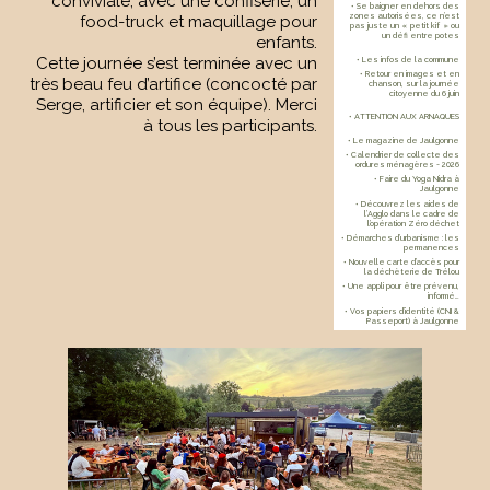
conviviale, avec une confiserie, un
• Se baigner en dehors des
zones autorisées, ce n’est
food-truck et maquillage pour
pas juste un « petit kif » ou
un défi entre potes
enfants.
Cette journée s’est terminée avec un
• Les infos de la commune
• Retour en images et en
très beau feu d’artifice (concocté par
chanson, sur la journée
citoyenne du 6 juin
Serge, artificier et son équipe). Merci
• ATTENTION AUX ARNAQUES
à tous les participants.
• Le magazine de Jaulgonne
• Calendrier de collecte des
ordures ménagères - 2026
• Faire du Yoga Nidra à
Jaulgonne
• Découvrez les aides de
l’Agglo dans le cadre de
l’opération Zéro déchet
• Démarches d’urbanisme : les
permanences
• Nouvelle carte d’accès pour
la déchèterie de Trélou
• Une appli pour être prévenu,
informé…
• Vos papiers d’identité (CNI &
Passeport) à Jaulgonne