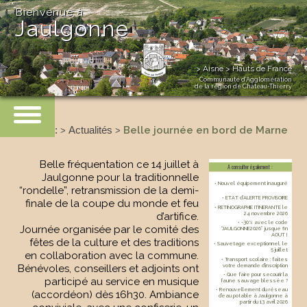
Bienvenue à
Jaulgonne
> Aisne > Hauts de France
Communauté d’Agglomération
de la région de Château-Thierry
Accueil
:
Actualités
Belle journée en bord de Marne
>
>
Belle fréquentation ce 14 juillet à
A consulter également :
Jaulgonne pour la traditionnelle
• Nouvel équipement inauguré
“rondelle”, retransmission de la demi-
• ETAT d’ALERTE PROVISOIRE
finale de la coupe du monde et feu
• RETINOGRAPHIE ITINERANTE le
24 novembre 2026
d’artifice.
• -30% avec le code
Journée organisée par le comité des
“JAULGONNE2026” jusque fin
AOUT !
fêtes de la culture et des traditions
• Sauvetage exceptionnel, le
5 juillet
en collaboration avec la commune.
• Transport scolaire : faites
votre demande d’inscription
Bénévoles, conseillers et adjoints ont
• Que faire pour secourir la
participé au service en musique
faune sauvage blessée ?
• Renouvellement du réseau
(accordéon) dès 16h30. Ambiance
d’eau potable à Jaulgonne à
partir du 13 avril 2026