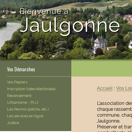
Bienvenue à
Jaulgonne
Vos Démarches
Vos Papiers
Accueil
:
Vos Loi
Inscription listes électorales
Recensement
Urbanisme - PLU
L’association d
chaque rassembl
Les Permis (pêche, etc.)
commune, chaqu
Les services en ligne
Jaulgonne.
Justice
Préserver et tra