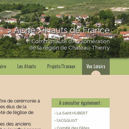
> Aisne > Hauts de France
Communauté d’Agglomération
de la région de Château-Thierry
aire
Les Atouts
Projets/Travaux
Vos Loisirs
ître de cérémonie à
A consulter également :
s élus de la
 de l’église de
• La Saint HUBERT
• l’ACGGUGT
nes des anciens
• Comité des Fêtes