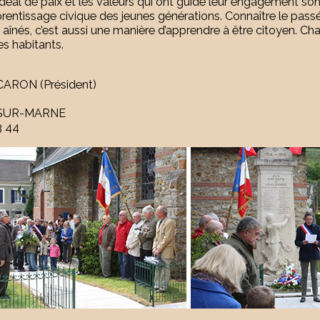
déal de paix et les valeurs qui ont guidé leur engagement son
prentissage civique des jeunes générations. Connaître le pass
s aînés, c’est aussi une manière d’apprendre à être citoyen. 
es habitants.
CARON (Président)
-SUR-MARNE
3 44