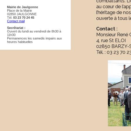
combattants. L’i
au cœur de l’ap
Mairie de Jaulgonne
Place de la Mairie
l’héritage de no
02850 JAULGONNE
ouverte à tous l
Tél.
03 23 70 24 45
Contact mail
Secrétariat :
Contact :
Ouvert du lundi au vendredi de 8h30 à
Monsieur René 
11h30
Permanences les samedis impairs aux
4, rue St ELOI
heures habituelles
02850 BARZY
Tél. : 03 23 70 2