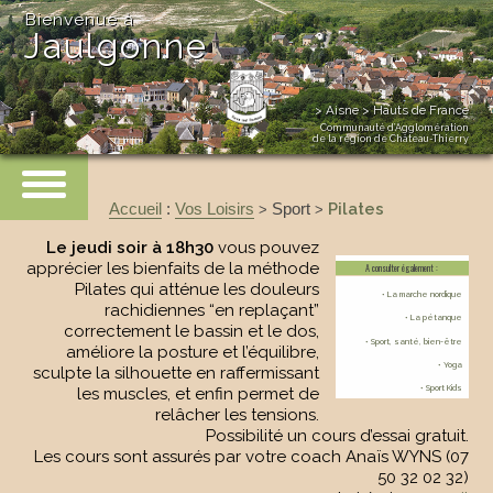
Bienvenue à
Jaulgonne
> Aisne > Hauts de France
Communauté d’Agglomération
de la région de Château-Thierry
Accueil
:
Vos Loisirs
Sport
Pilates
>
>
Le jeudi soir à 18h30
vous pouvez
apprécier les bienfaits de la méthode
A consulter également :
Pilates qui atténue les douleurs
• La marche nordique
rachidiennes “en replaçant”
• La pétanque
correctement le bassin et le dos,
• Sport, santé, bien-être
améliore la posture et l’équilibre,
• Yoga
sculpte la silhouette en raffermissant
• Sport Kids
les muscles, et enfin permet de
relâcher les tensions.
Possibilité un cours d’essai gratuit.
Les cours sont assurés par votre coach Anaïs WYNS (07
50 32 02 32)