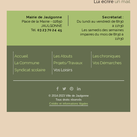
Lui écrire
un mail
Mairie de Jaulgonne
Secrétariat :
Place de la Mairie - 02850
Du lundi au vendredi de 8h30
JAULGONNE
à 11h30
Tél.
03 23 70 24 45
Les samedis des semaines
impaires du mois de 8h30 à
11h30
Accueil
Les Atouts
Les chroniques
La Commune
Projets/Travaux
Vos Démarches
Syndicat scolaire
Vos Loisirs
© 2014-2023 Ville de Jaulgonne
Tous droits réservés
Crédits et informations légales