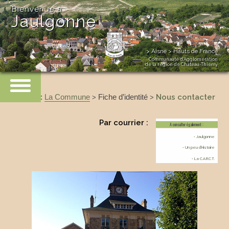
Bienvenue à
Jaulgonne
> Aisne > Hauts de France
Communauté d’Agglomération
de la région de Château-Thierry
Accueil
:
La Commune
Fiche d’identité
Nous contacter
>
>
Par courrier :
A consulter également :
• Jaulgonne
• Un peu d’Histoire
• La C.A.R.C.T.