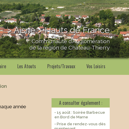
> Aisne > Hauts de France
Communauté d’Agglomération
de la région de Château-Thierry
aire
Les Atouts
Projets/Travaux
Vos Loisirs
tion
A consulter également :
 chaque année
• 15 août : Soirée Barbecue
en Bord de Marne
• Prise de rendez-vous dès
maintenant