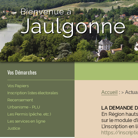
Bienvenue à
Jaulgonne
Vos Démarches
Vos Papiers
Accueil
:
Actua
Inscription listes électorales
>
Recensement
Urbanisme - PLU
LA DEMANDE 
En Région hauts-
Les Permis (pêche, etc.)
sur le module d’
Les services en ligne
L’inscription en 
Justice
https://inscript