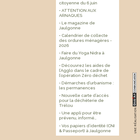
citoyenne du 6 juin
• ATTENTION AUX
ARNAQUES
• Le magazine de
Jaulgonne
• Calendrier de collecte
des ordures ménagères -
2026
• Faire du Yoga Nidra à
Jaulgonne
• Découvrez les aides de
l’Agglo dans le cadre de
l’opération Zéro déchet
• Démarches d’urbanisme :
les permanences
• Nouvelle carte d’accès
pour la déchèterie de
Trélou
UNE RÉALISATION
• Une appli pour être
prévenu, informé…
• Vos papiers d’identité (CNI
& Passeport) à Jaulgonne