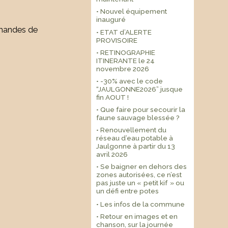
• Nouvel équipement
inauguré
emandes de
• ETAT d’ALERTE
PROVISOIRE
• RETINOGRAPHIE
ITINERANTE le 24
novembre 2026
• -30% avec le code
“JAULGONNE2026” jusque
fin AOUT !
• Que faire pour secourir la
faune sauvage blessée ?
• Renouvellement du
réseau d’eau potable à
Jaulgonne à partir du 13
avril 2026
• Se baigner en dehors des
zones autorisées, ce n’est
pas juste un « petit kif » ou
un défi entre potes
• Les infos de la commune
• Retour en images et en
chanson, sur la journée