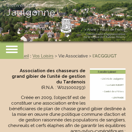
Bienvenue à
Jaulgonne
> Aisne > Hauts de France
Communauté d’Agglomération
de la région de Château-Thierry
Accueil
:
Vos Loisirs
Vie Associative
l’ACGGUGT
>
>
Association des chasseurs de
A consulter également :
grand gibier de l’unité de gestion
• L’ACVG de Jaulgonne
du Tardenois
• La Saint HUBERT
(R.N.A. : W021000293)
• Comité des Fêtes
Créée en 2009, l’objectif est de
• LENTRAIDE
constituer une association entre les
bénéficiaires de plan de chasse grand gibier destinée à
la mise en œuvre d’une politique commune d’action et
de gestion raisonnée des populations de sangliers,
chevreuils et cerfs élaphes afin de garantir les équilibres
agro-sylvo-cynégétiques ;