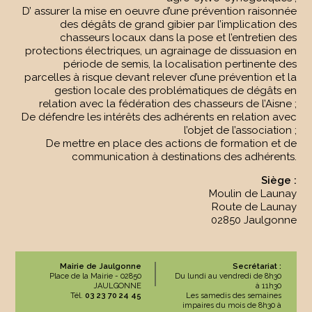
D’ assurer la mise en oeuvre d’une prévention raisonnée
des dégâts de grand gibier par l’implication des
chasseurs locaux dans la pose et l’entretien des
protections électriques, un agrainage de dissuasion en
période de semis, la localisation pertinente des
parcelles à risque devant relever d’une prévention et la
gestion locale des problématiques de dégâts en
relation avec la fédération des chasseurs de l’Aisne ;
De défendre les intérêts des adhérents en relation avec
l’objet de l’association ;
De mettre en place des actions de formation et de
communication à destinations des adhérents.
Siège :
Moulin de Launay
Route de Launay
02850 Jaulgonne
Mairie de Jaulgonne
Secrétariat :
Place de la Mairie - 02850
Du lundi au vendredi de 8h30
JAULGONNE
à 11h30
Tél.
03 23 70 24 45
Les samedis des semaines
impaires du mois de 8h30 à